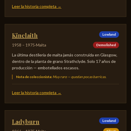
Leer la historia completa
→
Kinclaith
Lowland
1958
–
1975
·
Malta
Demolished
La última destilería de malta jamás construida en Glasgow,
dentro de la planta de grano Strathclyde. Solo 17 años de
producción — embotellados escasos.
Nota de coleccionista
:
Muy raro — quedan pocas barricas.
Leer la historia completa
→
Ladyburn
Lowland