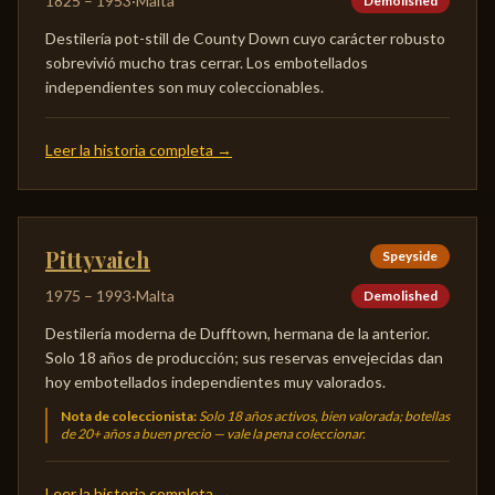
1825
–
1953
·
Malta
Demolished
Destilería pot-still de County Down cuyo carácter robusto
sobrevivió mucho tras cerrar. Los embotellados
independientes son muy coleccionables.
Leer la historia completa
→
Pittyvaich
Speyside
1975
–
1993
·
Malta
Demolished
Destilería moderna de Dufftown, hermana de la anterior.
Solo 18 años de producción; sus reservas envejecidas dan
hoy embotellados independientes muy valorados.
Nota de coleccionista
:
Solo 18 años activos, bien valorada; botellas
de 20+ años a buen precio — vale la pena coleccionar.
Leer la historia completa
→