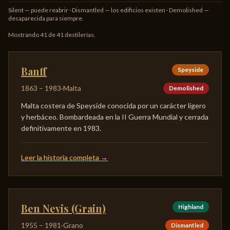
Silent — puede reabrir · Dismantled — los edificios existen · Demolished —
desaparecida para siempre.
Mostrando 41 de 41 destilerías.
Banff
Speyside
1863
–
1983
·
Malta
Demolished
Malta costera de Speyside conocida por un carácter ligero
y herbáceo. Bombardeada en la II Guerra Mundial y cerrada
definitivamente en 1983.
Leer la historia completa
→
Ben Nevis (Grain)
Highland
1955
–
1981
·
Grano
Dismantled