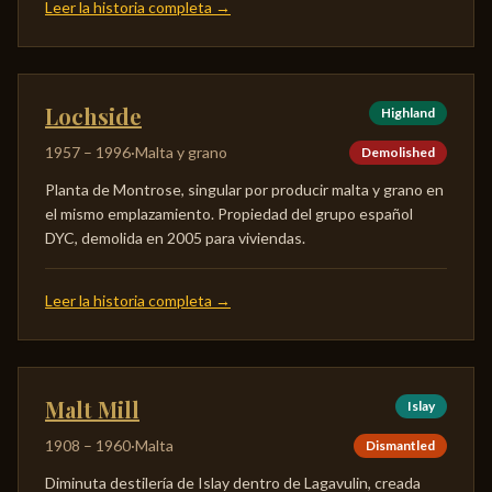
Leer la historia completa
→
Lochside
Highland
1957
–
1996
·
Malta y grano
Demolished
Planta de Montrose, singular por producir malta y grano en
el mismo emplazamiento. Propiedad del grupo español
DYC, demolida en 2005 para viviendas.
Leer la historia completa
→
Malt Mill
Islay
1908
–
1960
·
Malta
Dismantled
Diminuta destilería de Islay dentro de Lagavulin, creada