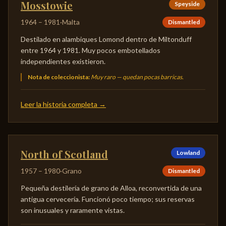
Mosstowie
Speyside
1964
–
1981
·
Malta
Dismantled
Destilado en alambiques Lomond dentro de Miltonduff
entre 1964 y 1981. Muy pocos embotellados
independientes existieron.
Nota de coleccionista
:
Muy raro — quedan pocas barricas.
Leer la historia completa
→
North of Scotland
Lowland
1957
–
1980
·
Grano
Dismantled
Pequeña destilería de grano de Alloa, reconvertida de una
antigua cervecería. Funcionó poco tiempo; sus reservas
son inusuales y raramente vistas.