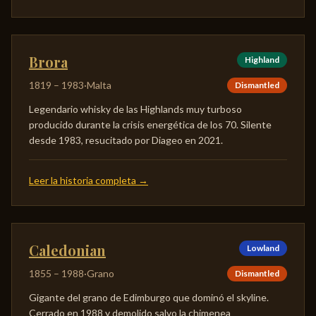
Brora
Highland
1819
–
1983
·
Malta
Dismantled
Legendario whisky de las Highlands muy turboso
producido durante la crisis energética de los 70. Silente
desde 1983, resucitado por Diageo en 2021.
Leer la historia completa
→
Caledonian
Lowland
1855
–
1988
·
Grano
Dismantled
Gigante del grano de Edimburgo que dominó el skyline.
Cerrado en 1988 y demolido salvo la chimenea