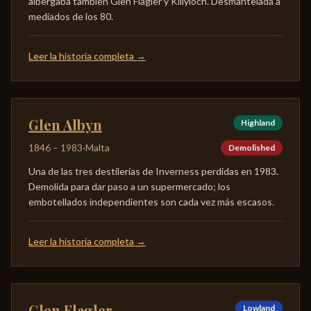
albergaba también Glen Flagler y Killyloch. Desmantelada a
mediados de los 80.
Leer la historia completa
→
Glen Albyn
Highland
1846
–
1983
·
Malta
Demolished
Una de las tres destilerías de Inverness perdidas en 1983.
Demolida para dar paso a un supermercado; los
embotellados independientes son cada vez más escasos.
Leer la historia completa
→
Glen Flagler
Lowland