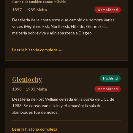
Conocida también como
:
Hillside
1897
–
1985
·
Malta
Demolished
Destilería de la costa este que cambió de nombre varias
veces (Highland Esk, North Esk, Hillside, Glenesk). La
maltería sobrevive y aún abastece a Diageo.
Leer la historia completa
→
Glenlochy
Highland
1898
–
1983
·
Malta
Demolished
Destilería de Fort William cerrada en la purga de DCL de
1983. Se conservan el kiln y el almacén; la sala de
alambiques fue demolida.
Leer la historia completa
→