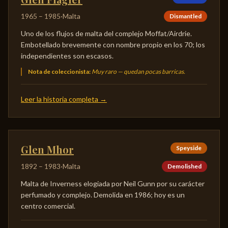
1965
–
1985
·
Malta
Dismantled
Uno de los flujos de malta del complejo Moffat/Airdrie.
Embotellado brevemente con nombre propio en los 70; los
independientes son escasos.
Nota de coleccionista
:
Muy raro — quedan pocas barricas.
Leer la historia completa
→
Glen Mhor
Speyside
1892
–
1983
·
Malta
Demolished
Malta de Inverness elogiada por Neil Gunn por su carácter
perfumado y complejo. Demolida en 1986; hoy es un
centro comercial.