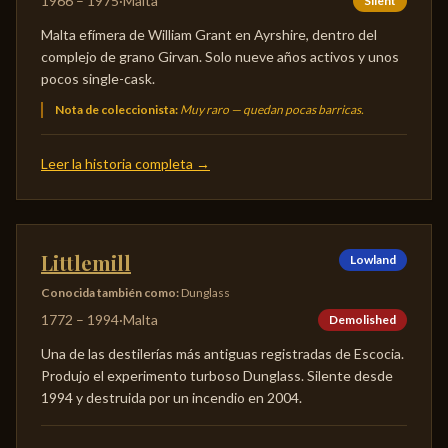
1966
–
1975
·
Malta
Silent
Malta efímera de William Grant en Ayrshire, dentro del
complejo de grano Girvan. Solo nueve años activos y unos
pocos single-cask.
Nota de coleccionista
:
Muy raro — quedan pocas barricas.
Leer la historia completa
→
Littlemill
Lowland
Conocida también como
:
Dunglass
1772
–
1994
·
Malta
Demolished
Una de las destilerías más antiguas registradas de Escocia.
Produjo el experimento turboso Dunglass. Silente desde
1994 y destruida por un incendio en 2004.