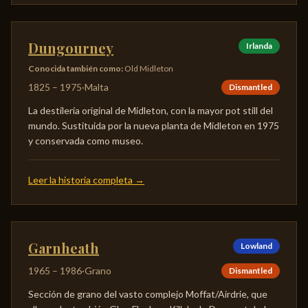
Dungourney
Irlanda
Conocida también como
:
Old Midleton
1825
–
1975
·
Malta
Dismantled
La destilería original de Midleton, con la mayor pot still del
mundo. Sustituida por la nueva planta de Midleton en 1975
y conservada como museo.
Leer la historia completa
→
Garnheath
Lowland
1965
–
1986
·
Grano
Dismantled
Sección de grano del vasto complejo Moffat/Airdrie, que