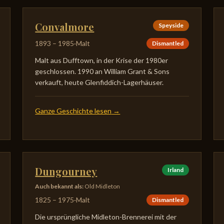
Convalmore
Speyside
1893
–
1985
·
Malt
Dismantled
Malt aus Dufftown, in der Krise der 1980er
geschlossen. 1990 an William Grant & Sons
verkauft, heute Glenfiddich-Lagerhäuser.
Ganze Geschichte lesen
→
Dungourney
Irland
Auch bekannt als
:
Old Midleton
1825
–
1975
·
Malt
Dismantled
Die ursprüngliche Midleton-Brennerei mit der