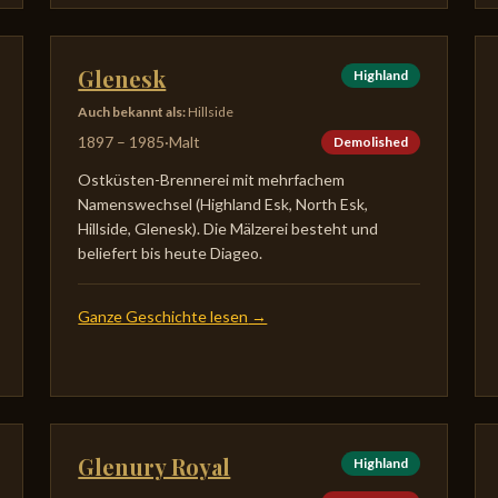
Glenesk
Highland
Auch bekannt als
:
Hillside
1897
–
1985
·
Malt
Demolished
Ostküsten-Brennerei mit mehrfachem
Namenswechsel (Highland Esk, North Esk,
Hillside, Glenesk). Die Mälzerei besteht und
beliefert bis heute Diageo.
Ganze Geschichte lesen
→
Glenury Royal
Highland