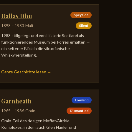
Dallas Dhu
Speyside
1898
–
1983
·
Malt
Silent
1983 stillgelegt und von Historic Scotland als
funktionierendes Museum bei Forres erhalten —
ein seltener Blick in die viktorianische
Whiskyherstellung.
Ganze Geschichte lesen
→
Garnheath
Lowland
1965
–
1986
·
Grain
Dismantled
Grain-Teil des riesigen Moffat/Airdrie-
Komplexes, in dem auch Glen Flagler und