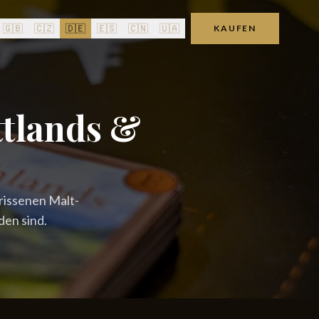
🇬🇧
🇨🇿
🇩🇪
🇪🇸
🇨🇳
🇺🇦
KAUFEN
ttlands &
rissenen Malt-
en sind.