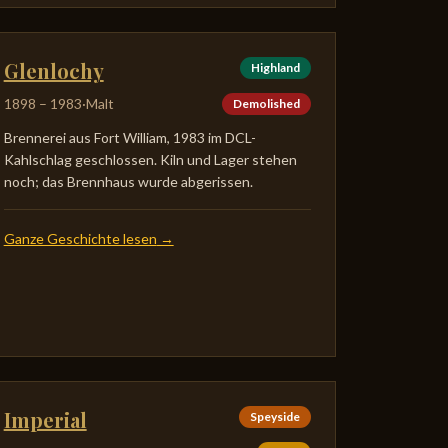
Glenlochy
Highland
1898
–
1983
·
Malt
Demolished
Brennerei aus Fort William, 1983 im DCL-
Kahlschlag geschlossen. Kiln und Lager stehen
noch; das Brennhaus wurde abgerissen.
Ganze Geschichte lesen
→
Imperial
Speyside