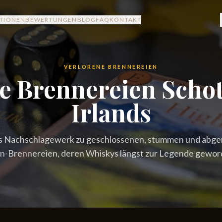
ITIONEN
BEWERTUNGEN
BLOG
FAQ
KONTAKT
VERLORENE BRENNEREIEN
e Brennereien Scho
Irlands
es Nachschlagewerk zu geschlossenen, stummen und abge
in-Brennereien, deren Whiskys längst zur Legende geword