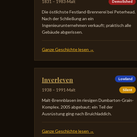
1831
–
1983
·
Malt
Demolished
Die östlichste Festland-Brennerei bei Peterhead.
Nach der Schließung an ein
Ingenieurunternehmen verkauft; praktisch alle
Gebäude abgerissen.
Ganze Geschichte lesen
→
Inverleven
Lowland
1938
–
1991
·
Malt
Silent
Malt-Brennblasen im riesigen Dumbarton-Grain-
Komplex. 2005 abgebaut; ein Teil der
Ausrüstung ging nach Bruichladdich.
Ganze Geschichte lesen
→