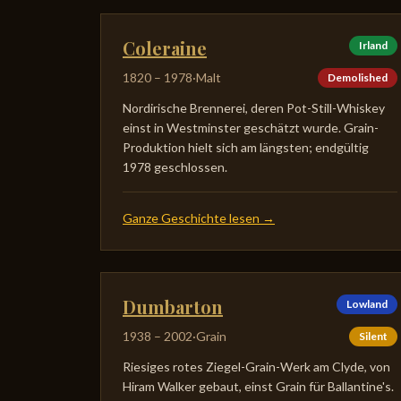
Coleraine
Irland
1820
–
1978
·
Malt
Demolished
Nordirische Brennerei, deren Pot-Still-Whiskey
einst in Westminster geschätzt wurde. Grain-
Produktion hielt sich am längsten; endgültig
1978 geschlossen.
Ganze Geschichte lesen
→
Dumbarton
Lowland
1938
–
2002
·
Grain
Silent
Riesiges rotes Ziegel-Grain-Werk am Clyde, von
Hiram Walker gebaut, einst Grain für Ballantine's.