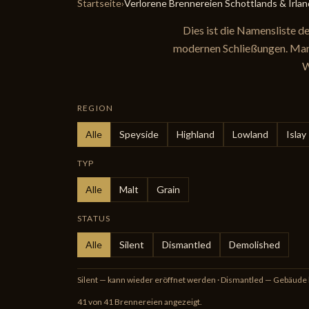
Startseite
›
Verlorene Brennereien Schottlands & Irlan
Dies ist die Namensliste d
modernen Schließungen. Manc
W
REGION
Alle
Speyside
Highland
Lowland
Islay
TYP
Alle
Malt
Grain
STATUS
Alle
Silent
Dismantled
Demolished
Silent — kann wieder eröffnet werden · Dismantled — Gebäude
41 von 41 Brennereien angezeigt.