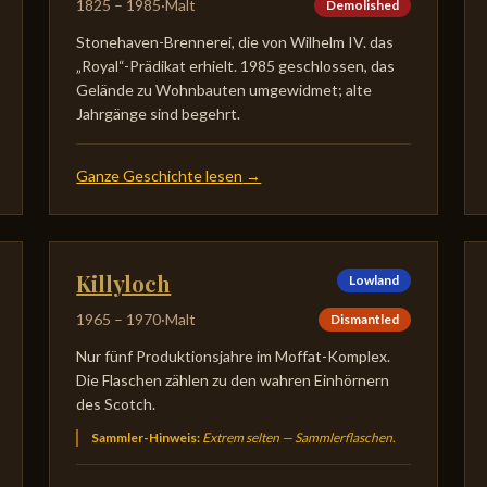
1825
–
1985
·
Malt
Demolished
Stonehaven-Brennerei, die von Wilhelm IV. das
„Royal“-Prädikat erhielt. 1985 geschlossen, das
Gelände zu Wohnbauten umgewidmet; alte
Jahrgänge sind begehrt.
Ganze Geschichte lesen
→
Killyloch
Lowland
1965
–
1970
·
Malt
Dismantled
Nur fünf Produktionsjahre im Moffat-Komplex.
Die Flaschen zählen zu den wahren Einhörnern
des Scotch.
Sammler-Hinweis
:
Extrem selten — Sammlerflaschen.