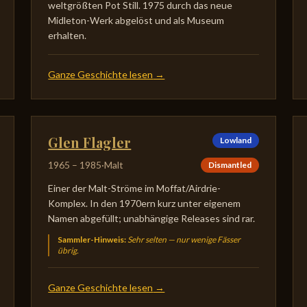
weltgrößten Pot Still. 1975 durch das neue
Midleton-Werk abgelöst und als Museum
erhalten.
Ganze Geschichte lesen
→
Glen Flagler
Lowland
1965
–
1985
·
Malt
Dismantled
Einer der Malt-Ströme im Moffat/Airdrie-
Komplex. In den 1970ern kurz unter eigenem
Namen abgefüllt; unabhängige Releases sind rar.
Sammler-Hinweis
:
Sehr selten — nur wenige Fässer
übrig.
Ganze Geschichte lesen
→