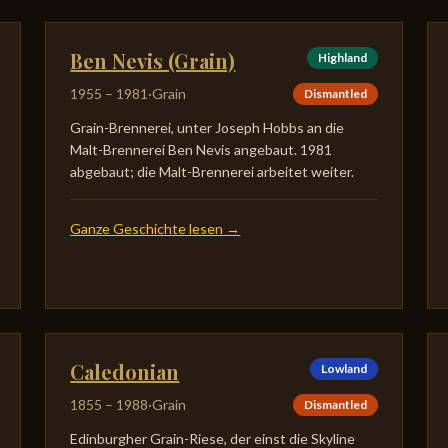
Ben Nevis (Grain)
Highland
1955
–
1981
·
Grain
Dismantled
Grain-Brennerei, unter Joseph Hobbs an die
Malt-Brennerei Ben Nevis angebaut. 1981
abgebaut; die Malt-Brennerei arbeitet weiter.
Ganze Geschichte lesen
→
Caledonian
Lowland
1855
–
1988
·
Grain
Dismantled
Edinburgher Grain-Riese, der einst die Skyline