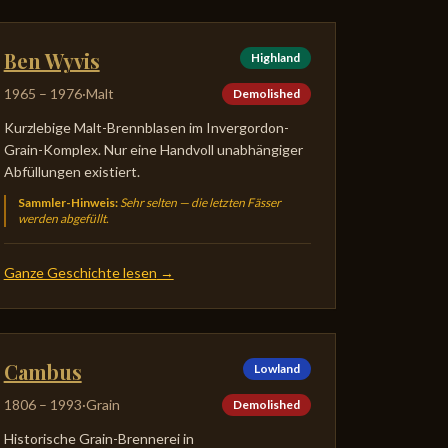
Ben Wyvis
Highland
1965
–
1976
·
Malt
Demolished
Kurzlebige Malt-Brennblasen im Invergordon-
Grain-Komplex. Nur eine Handvoll unabhängiger
Abfüllungen existiert.
Sammler-Hinweis
:
Sehr selten — die letzten Fässer
werden abgefüllt.
Ganze Geschichte lesen
→
Cambus
Lowland
1806
–
1993
·
Grain
Demolished
Historische Grain-Brennerei in