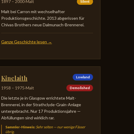
1897
–
2000
·
Malt
Silent
Malt bei Carron mit wechselhafter
Produktionsgeschichte. 2013 abgerissen für
Chivas Brothers neue Dalmunach-Brennerei.
Ganze Geschichte lesen
→
Kinclaith
Lowland
1958
–
1975
·
Malt
Demolished
Die letzte je in Glasgow errichtete Malt-
Brennerei, in der Strathclyde-Grain-Anlage
untergebracht. Nur 17 Produktionsjahre —
Abfüllungen sind wirklich rar.
Sammler-Hinweis
:
Sehr selten — nur wenige Fässer
übrig.