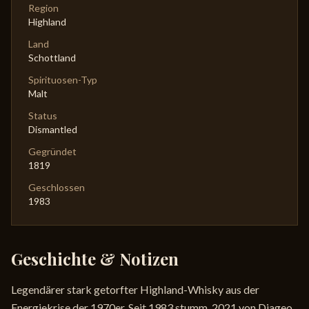
Region
Highland
Land
Schottland
Spirituosen-Typ
Malt
Status
Dismantled
Gegründet
1819
Geschlossen
1983
Geschichte & Notizen
Legendärer stark getorfter Highland-Whisky aus der
Energiekrise der 1970er. Seit 1983 stumm, 2021 von Diageo