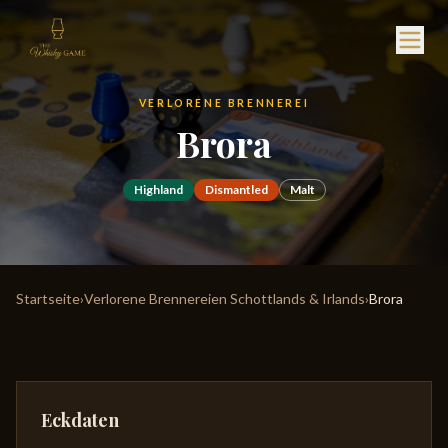
VERLORENE BRENNEREI
Brora
Highland
Dismantled
Malt
Startseite
›
Verlorene Brennereien Schottlands & Irlands
›
Brora
Eckdaten