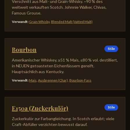
Verschnitt aus Malt- und Grain-Whisky. ~90 % des
weltweit verkauften Scotch. Johnnie Walker, Chivas,
Famous Grouse.
Verwandt
:
Grain Whisky
,
Blended Malt (Vatted Malt)
Bourbon
Stile
Amerikanischer Whiskey, ≥51 % Mais, ≤80 % vol. destilliert,
in NEUEN getoasteten Eichenfässern gereift.
Hauptsächlich aus Kentucky.
Verwandt
:
Mais
,
Ausbrennen (Char)
,
Bourbon-Fass
E150a (Zuckerkulör)
Stile
Zuckerkulör zur Farbangleichung. In Scotch erlaubt; viele
Craft-Abfüller verzichten bewusst darauf.