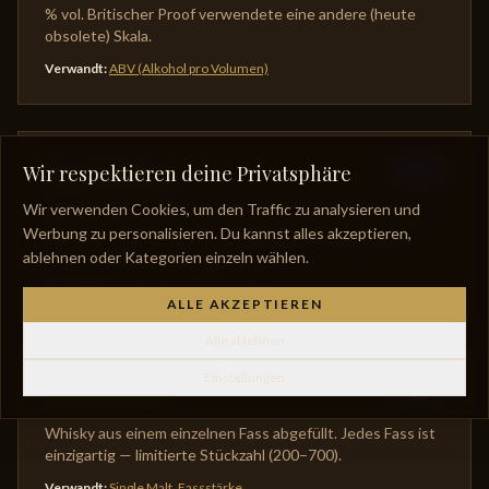
% vol. Britischer Proof verwendete eine andere (heute
obsolete) Skala.
Verwandt
:
ABV (Alkohol pro Volumen)
Rye Whiskey
Wir respektieren deine Privatsphäre
Stile
Wir verwenden Cookies, um den Traffic zu analysieren und
Amerikanischer Whiskey mit ≥51 % Roggen in der Mash
Werbung zu personalisieren. Du kannst alles akzeptieren,
Bill. Würziger und trockener als Bourbon. Kanadischer
„Rye" mit lockereren Regeln.
ablehnen oder Kategorien einzeln wählen.
Verwandt
:
Roggen
,
Mash Bill
,
Bourbon
ALLE AKZEPTIEREN
Alle ablehnen
Einstellungen
Single Cask
Stile
Whisky aus einem einzelnen Fass abgefüllt. Jedes Fass ist
einzigartig — limitierte Stückzahl (200–700).
Verwandt
:
Single Malt
,
Fassstärke