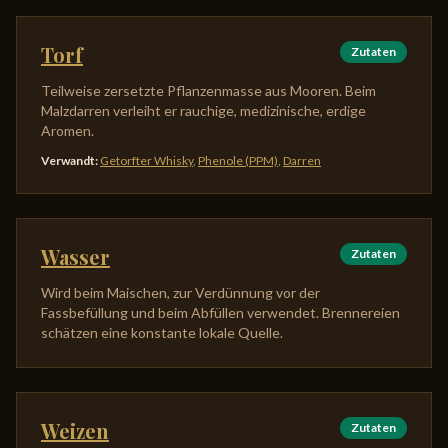
Torf
Zutaten
Teilweise zersetzte Pflanzenmasse aus Mooren. Beim
Malzdarren verleiht er rauchige, medizinische, erdige
Aromen.
Verwandt
:
Getorfter Whisky
,
Phenole (PPM)
,
Darren
Wasser
Zutaten
Wird beim Maischen, zur Verdünnung vor der
Fassbefüllung und beim Abfüllen verwendet. Brennereien
schätzen eine konstante lokale Quelle.
Weizen
Zutaten