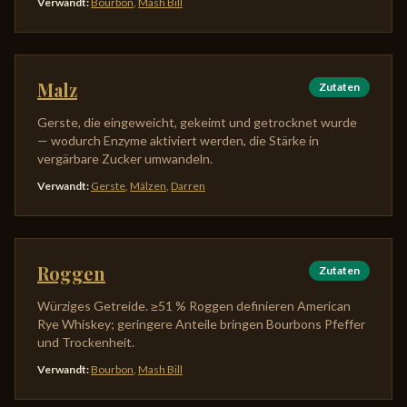
Verwandt
:
Bourbon
,
Mash Bill
Malz
Zutaten
Gerste, die eingeweicht, gekeimt und getrocknet wurde
— wodurch Enzyme aktiviert werden, die Stärke in
vergärbare Zucker umwandeln.
Verwandt
:
Gerste
,
Mälzen
,
Darren
Roggen
Zutaten
Würziges Getreide. ≥51 % Roggen definieren American
Rye Whiskey; geringere Anteile bringen Bourbons Pfeffer
und Trockenheit.
Verwandt
:
Bourbon
,
Mash Bill