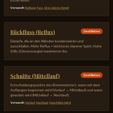
Eiche reifen.
Verwandt
:
Reifung
,
Fass
,
Drei-Jahres-Regel
Rückfluss (Reflux)
Destillation
Dämpfe, die an den Wänden kondensieren und
zurückfallen. Mehr Reflux = leichterer, klarerer Spirit. Hohe
Stills (Glenmorangie) maximieren ihn.
Schnitte (Mittellauf)
Destillation
Entscheidungspunkte des Brennmeisters: wann mit dem
Auffangen begonnen wird (Vorlauf → Mittellauf) und wann
geendet wird (Mittellauf → Nachlauf).
Verwandt
:
Vorlauf
,
Nachlauf
,
New Make Spirit