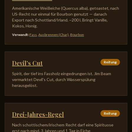
Amerikanische Weißeiche (Quercus alba), getoastet, nach
US-Recht nur einmal für Bourbon genutzt — danach
Export nach Schottland/Irland. ~200 l. Bringt Vanille,
Kokos, Honig.
Verwandt
:
Fass
,
Ausbrennen (Char)
,
Bourbon
Devil's Cut
Reifung
Spirit, der tief ins Fassholz eingedrungen ist. Jim Beam
vermarktet Devil's Cut, durch Wasserspülung
herausgelöst.
Drei-Jahres-Regel
Reifung
Nach schottischem/irischem Recht darf eine Spirituose
erst nach mind. 3 Jahren und 1 Tag in Eiche