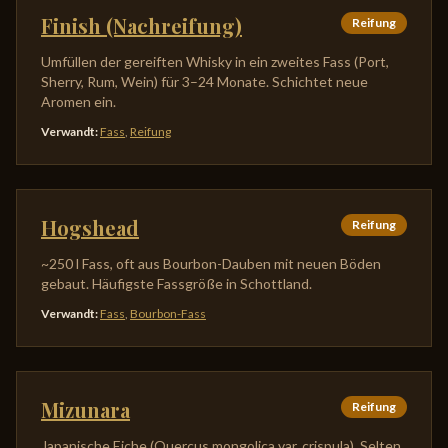
Finish (Nachreifung)
Reifung
Umfüllen der gereiften Whisky in ein zweites Fass (Port,
Sherry, Rum, Wein) für 3–24 Monate. Schichtet neue
Aromen ein.
Verwandt
:
Fass
,
Reifung
Hogshead
Reifung
~250 l Fass, oft aus Bourbon-Dauben mit neuen Böden
gebaut. Häufigste Fassgröße in Schottland.
Verwandt
:
Fass
,
Bourbon-Fass
Mizunara
Reifung
Japanische Eiche (Quercus mongolica var. crispula). Selten,