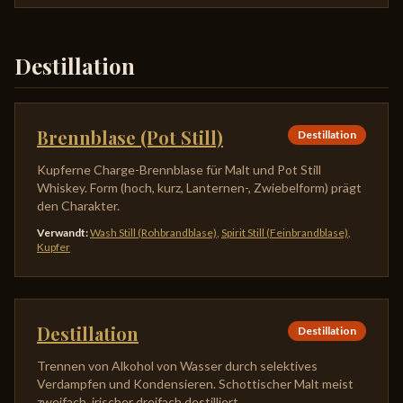
Destillation
Brennblase (Pot Still)
Destillation
Kupferne Charge-Brennblase für Malt und Pot Still
Whiskey. Form (hoch, kurz, Lanternen-, Zwiebelform) prägt
den Charakter.
Verwandt
:
Wash Still (Rohbrandblase)
,
Spirit Still (Feinbrandblase)
,
Kupfer
Destillation
Destillation
Trennen von Alkohol von Wasser durch selektives
Verdampfen und Kondensieren. Schottischer Malt meist
zweifach, irischer dreifach destilliert.