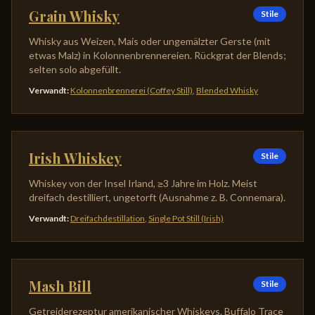
Grain Whisky
Stile
Whisky aus Weizen, Mais oder ungemälzter Gerste (mit
etwas Malz) in Kolonnenbrennereien. Rückgrat der Blends;
selten solo abgefüllt.
Verwandt
:
Kolonnenbrennerei (Coffey Still)
,
Blended Whisky
Irish Whiskey
Stile
Whiskey von der Insel Irland, ≥3 Jahre im Holz. Meist
dreifach destilliert, ungetorft (Ausnahme z. B. Connemara).
Verwandt
:
Dreifachdestillation
,
Single Pot Still (Irish)
Mash Bill
Stile
Getreiderezeptur amerikanischer Whiskeys. Buffalo Trace