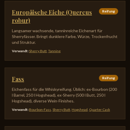
Europäische Eiche (Quercus
Reifung
robur)
Langsamer wachsende, tanninreiche Eichenart für
Sherryfässer. Bringt dunklere Farbe, Würze, Trockenfrucht
und Struktur.
Verwandt
:
Sherry Butt
,
Tannine
Fass
Reifung
Eichenfass für die Whiskyreifung. Üblich: ex-Bourbon (200
l Barrel, 250 l Hogshead), ex-Sherry (500 l Butt, 250 l
Hogshead), diverse Wein-Finishes.
Verwandt
:
Bourbon-Fass
,
Sherry Butt
,
Hogshead
,
Quarter Cask