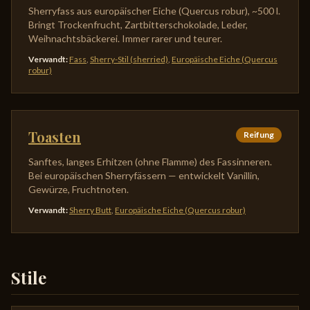
Sherryfass aus europäischer Eiche (Quercus robur), ~500 l.
Bringt Trockenfrucht, Zartbitterschokolade, Leder,
Weihnachtsbäckerei. Immer rarer und teurer.
Verwandt
:
Fass
,
Sherry-Stil (sherried)
,
Europäische Eiche (Quercus
robur)
Toasten
Reifung
Sanftes, langes Erhitzen (ohne Flamme) des Fassinneren.
Bei europäischen Sherryfässern — entwickelt Vanillin,
Gewürze, Fruchtnoten.
Verwandt
:
Sherry Butt
,
Europäische Eiche (Quercus robur)
Stile