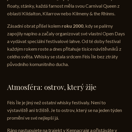
floaty, stánky, každá farnost měla svou Carnival Queen z
oblastí Kildalton, Kilarrow nebo Kilmeny & the Rhinns.
Zásadní obrat přišel kolem
roku 2000
, kdy se palírny
zapojily naplno a začaly organizovat své vlastní Open Days
a vydávat speciální festivalové lahve. Od té doby festival
každým rokem roste a dnes přitahuje tisíce návštěvníků z
celého světa. Whisky se stala srdcem Fèis Ìle bez ztráty
původního komunitního ducha.
Atmosféra: ostrov, který žije
Fèis Ìle je jiný než ostatní whisky festivaly. Není to
výstaviště ani tržiště. Je to ostrov, který se na jeden týden
promění ve své nejlepší já.
Ráno nastupujete na trajekt v Kennacraig a přistáváte v