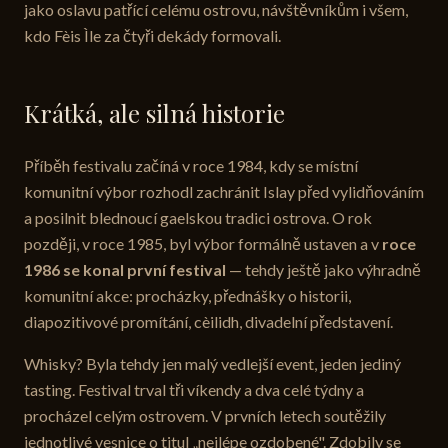
jako oslavu patřící celému ostrovu, návštěvníkům i všem,
kdo Fèis Ìle za čtyři dekády formovali.
Krátká, ale silná historie
Příběh festivalu začíná v roce 1984, kdy se místní
komunitní výbor rozhodl zachránit Islay před vylidňováním
a posilnit blednoucí gaelskou tradici ostrova. O rok
později, v roce 1985, byl výbor formálně ustaven a v
roce
1986 se konal první festival
— tehdy ještě jako výhradně
komunitní akce: procházky, přednášky o historii,
diapozitivové promítání, cèilidh, divadelní představení.
Whisky? Byla tehdy jen malý vedlejší event, jeden jediný
tasting. Festival trval tři víkendy a dva celé týdny a
procházel celým ostrovem. V prvních letech soutěžily
jednotlivé vesnice o titul „nejlépe ozdobené". Zdobily se