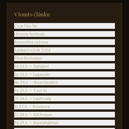
V tomto článku
Co je Fèis Ìle
Historie festivalu
Atmosféra ostrova
Jubilejní ročník 2026
Před festivalem
Pá 22.5. — Zahájení
So 23.5. — Lagavulin
Ne 24.5. — Bruichladdich
Po 25.5. — Caol Ila
Út 26.5. — Laphroaig
St 27.5. — Bowmore
Čt 28.5. — Kilchoman
Pá 29.5. — Bunnahabhain