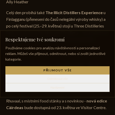
Ally Heather
Celý den probíhá také
The Illicit Distillers Experience
u
Finlagganu (přenesení do časů nelegální výroby whisky) a
po celý festival (25.–29. května) stojí u Three Distilleries
Path portakabina
Portintruan Distillery
- nová palírna ve
Respektujeme tvé soukromí
výstavbě prezentuje své plány a nabízí ochutnávky
zdarma.
Používáme cookies pro analýzu návštěvnosti a personalizaci
reklam. Můžeš vše přijmout, odmítnout, nebo si zvolit jednotlivé
kategorie.
Úterý 26. května - Laphroaig, Port
PŘIJMOUT VŠE
Ellen & Indie Whisky
Odmítnout vše
Laphroaig Distillery
- 10:00–16:30. Čtyřicáté výročí slaví
Nastavení
Laphroaig po svém: s živou hudbou od Rollin' Drones a
Rhuvaal, s místními food stánky a s novinkou -
nová edice
Càirdeas
bude dostupná od 23. května ve Visitor Centre.