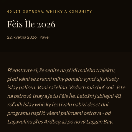
40 LET OSTROVA, WHISKY A KOMUNITY
Fèis Ìle 2026
22. května 2026
·
Pavel
Představte si, že sedíte na přídi malého trajektu,
před vámi se z ranní mlhy pomalu vynořují siluety
islay palíren. Voní rašelina. Vzduch má chuť soli. Jste
na ostrově Islay a je tu Fèis Ìle. Letošní jubilejní 40.
ročník Islay whisky festivalu nabízí deset dní
programu napříč všemi palírnami ostrova - od
Lagavulinu přes Ardbeg až po nový Laggan Bay.