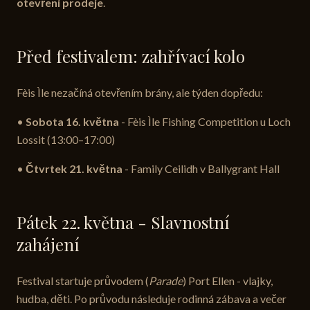
otevření prodeje
.
Před festivalem: zahřívací kolo
Fèis Ìle nezačíná otevřením brány, ale týden dopředu:
•
Sobota 16. května
- Fèis Ìle Fishing Competition u Loch
Lossit (13:00–17:00)
•
Čtvrtek 21. května
- Family Ceilidh v Ballygrant Hall
Pátek 22. května - Slavnostní
zahájení
Festival startuje průvodem (
Parade
) Port Ellen - vlajky,
hudba, děti. Po průvodu následuje rodinná zábava a večer