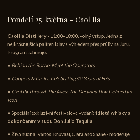
Pondělí 25. května - Caol Ila
Caol Ila Distillery
- 11:00–18:00, volný vstup. Jedna z
nejkrásnějších palíren Islay s výhledem přes průliv na Juru.
Program zahrnuje:
•
Behind the Bottle: Meet the Operators
•
Coopers & Casks: Celebrating 40 Years of Fèis
•
Caol Ila Through the Ages: The Decades That Defined an
Icon
• Speciální exkluzivní festivalové vydání:
11letá whisky s
dokončením v sudu Don Julio Tequila
• Živá hudba: Valtos, Rhuvaal, Ciara and Shane - moderuje