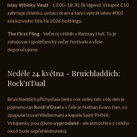
Islay Whisky Vault
- 13:00–18:30, Bridgend. Vstupné £10
zahrnuje sklenku, uvítací dram a šanci vyhrát lahev #001
exkluzivního Fèis Ìle 2026 bottlingu.
The First Fling
- Večerní cèilidh v Ramsay Hall. To je
zahajovací společenský večer festivalu a vřele
doporučujeme.
Neděle 24. května - Bruichladdich:
Rock'n'Daal
Bruichladdich přichystala tento rok velký tah: celý den je
pojmenován
Rock'n'Daal
a v čele je Nathan Evans (ten, co
zpopularizoval Wellerman) a kapela Saint PHNX.
Vstupenky jsou dávno
vyprodané
- ale atmosféra z celého
okolí bude nepřehlédnutelná.