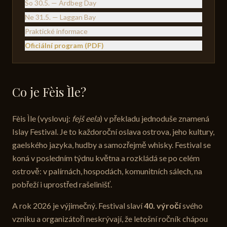
So 30.5. — Ardbeg Day
Ne 31.5. — Laggan Bay
Praktické informace
Oficiální program (PDF)
Co je Fèis Ìle?
Fèis Ìle (vyslovuj:
fejš eela
) v překladu jednoduše znamená
Islay Festival. Je to každoroční oslava ostrova, jeho kultury,
gaelského jazyka, hudby a samozřejmě whisky. Festival se
koná v posledním týdnu května a rozkládá se po celém
ostrově: v palírnách, hospodách, komunitních sálech, na
pobřeží i uprostřed rašelinišť.
A rok 2026 je výjimečný. Festival slaví
40. výročí
svého
vzniku a organizátoři neskrývají, že letošní ročník chápou