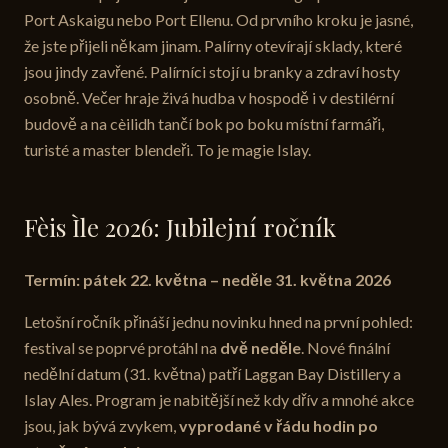
Port Askaigu nebo Port Ellenu. Od prvního kroku je jasné,
že jste přijeli někam jinam. Palírny otevírají sklady, které
jsou jindy zavřené. Palírníci stojí u branky a zdraví hosty
osobně. Večer hraje živá hudba v hospodě i v destilérní
budově a na cèilidh tančí bok po boku místní farmáři,
turisté a master blendeři. To je magie Islay.
Fèis Ìle 2026: Jubilejní ročník
Termín: pátek 22. května – neděle 31. května 2026
Letošní ročník přináší jednu novinku hned na první pohled:
festival se poprvé protáhl na
dvě neděle
. Nové finální
nedělní datum (31. května) patří Laggan Bay Distillery a
Islay Ales. Program je nabitější než kdy dřív a mnohé akce
jsou, jak bývá zvykem,
vyprodané v řádu hodin po