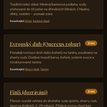
Tradiční nízký sklad: hliněná/kamenná podlaha, sudy
stohované do tří pater na dřevěných ližinách. Chladný,
vlhký, stabilní — pomalé zrání.
Související
:
Zrání
,
Racked sklad
Evropský dub (Quercus robur)
Zrání
Pomaleji rostoucí druh dubu bohatý na taniny, používaný na
sherry sudy. Dodává tmavší barvu, koření, sušené ovoce a
strukturované taniny.
Související
:
Sherry butt
,
Taniny
Finiš (dozrávání)
Zrání
Přesun vyzrálé whisky do druhého sudu (porto, sherry, rum,
víno) na finálních 3–24 měsíců. Přidává vrstvu chuti bez