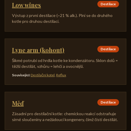
Low wines
Destilace
Výstup z první destilace (~21 % alk.). Plní se do druhého
kotle pro druhou destilaci.
Lyne arm (kohout)
Destilace
Šikmé potrubí od hrdla kotle ke kondenzátoru. Sklon dolů =
těžší destilát, vzhůru = lehčí a ovocnější.
Související
:
Destilační kotel
,
Reflux
Měď
Destilace
Zásadní pro destilační kotle: chemickou reakcí odstraňuje
sirné sloučeniny a nežádoucí kongenery, čímž čistí destilát.