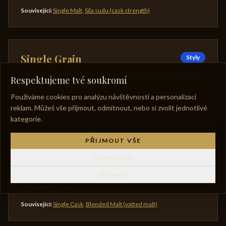
Související
:
Single Malt
,
Síla sudu (cask strength)
Single Grain
Styly
Grain whisky z jediné destilérie. Haig Club, Cameronbridge,
Respektujeme tvé soukromí
Loch Lomond Single Grain.
Používáme cookies pro analýzu návštěvnosti a personalizaci
Související
:
Grain whisky
,
Single Malt
reklam. Můžeš vše přijmout, odmítnout, nebo si zvolit jednotlivé
kategorie.
PŘIJMOUT VŠE
Single Malt
Styly
Odmítnout vše
Whisky ze 100% sladového ječmene z jedné destilérie
Nastavení
destilovaná v pot stillech. Může jít o směs sudů, ale jen z té
jediné destilérie.
Související
:
Single Cask
,
Blended Malt (vatted malt)