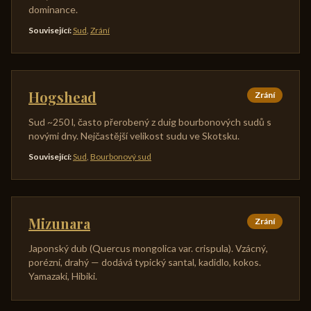
dominance.
Související
:
Sud
,
Zrání
Hogshead
Zrání
Sud ~250 l, často přerobený z duig bourbonových sudů s
novými dny. Nejčastější velikost sudu ve Skotsku.
Související
:
Sud
,
Bourbonový sud
Mizunara
Zrání
Japonský dub (Quercus mongolica var. crispula). Vzácný,
porézní, drahý — dodává typický santal, kadidlo, kokos.
Yamazaki, Hibiki.