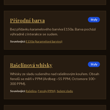
Přírodní barva
Styly
Bez přídavku karamelového barviva E150a. Barva pochází
výhradně z interakce se sudem.
Související
:
E150a (karamelové barvivo)
Rašelinová whisky
Styly
Whisky ze sladu sušeného nad rašelinovým kouřem. Obsah
fenolů se měří v PPM (Ardbeg ~55 PPM, Octomore 100–
300 PPM).
Související
:
Rašelina
,
Fenoly (PPM)
,
Sušení sladu