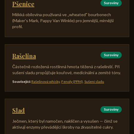
Pšenice
Suroviny
Měkká obilovina používaná ve „wheated" bourbonech
(Maker's Mark, Pappy Van Winkle) pro jemnější, mírnější
profil.
Rašelina
Suroviny
Částečně rozložená rostlinná hmota těžená z rašelinišť. Při
sušení sladu propůjčuje kouřové, medicinální a zemité tóny.
Související
:
Rašelinová whisky
,
Fenoly (PPM)
,
Sušení sladu
Slad
Suroviny
Ječmen, který byl namočen, naklíčen a vysušen — čímž se
aktivují enzymy převádějící škroby na zkvasitelné cukry.