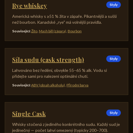
Rye whiskey
Styly
Americká whisky s ≥51 % žita v zápaře. Pikantnější a sušší
než bourbon. Kanadské „rye" má volnější pravidla.
Související
:
Žito
,
Mash bill (zápara)
,
Bourbon
Síla sudu (cask strength)
Styly
Lahvováno bez ředění, obvykle 55–65 % alk. Vodu si
přidejte sami pro nalezení optimální chuti.
Související
:
ABV (obsah alkoholu)
,
Přírodní barva
Single Cask
Styly
Whisky stočená z jediného konkrétního sudu. Každý sud je
jedinečný — počet lahví omezený (typicky 200–700).