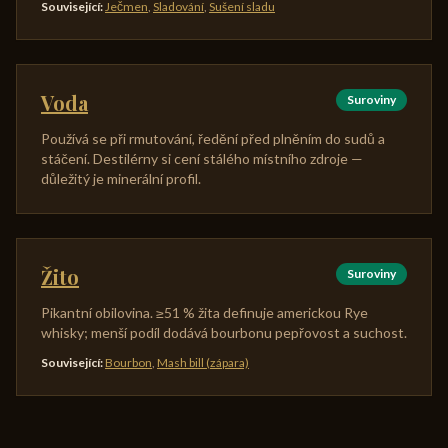
Související
:
Ječmen
,
Sladování
,
Sušení sladu
Voda
Suroviny
Používá se při rmutování, ředění před plněním do sudů a
stáčení. Destilérny si cení stálého místního zdroje —
důležitý je minerální profil.
Žito
Suroviny
Pikantní obilovina. ≥51 % žita definuje americkou Rye
whisky; menší podíl dodává bourbonu pepřovost a suchost.
Související
:
Bourbon
,
Mash bill (zápara)