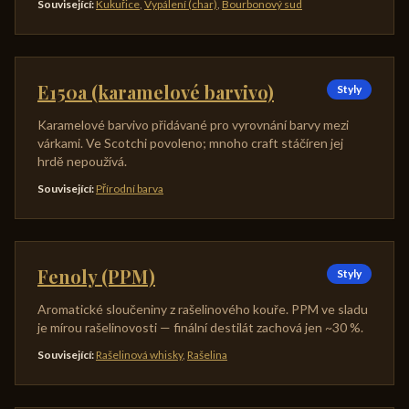
Související
:
Kukuřice
,
Vypálení (char)
,
Bourbonový sud
E150a (karamelové barvivo)
Styly
Karamelové barvivo přidávané pro vyrovnání barvy mezi
várkami. Ve Scotchi povoleno; mnoho craft stáčíren jej
hrdě nepoužívá.
Související
:
Přírodní barva
Fenoly (PPM)
Styly
Aromatické sloučeniny z rašelinového kouře. PPM ve sladu
je mírou rašelinovosti — finální destilát zachová jen ~30 %.
Související
:
Rašelinová whisky
,
Rašelina