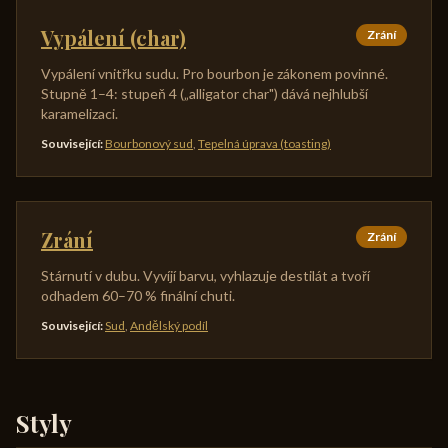
Vypálení (char)
Zrání
Vypálení vnitřku sudu. Pro bourbon je zákonem povinné.
Stupně 1–4: stupeň 4 („alligator char") dává nejhlubší
karamelizaci.
Související
:
Bourbonový sud
,
Tepelná úprava (toasting)
Zrání
Zrání
Stárnutí v dubu. Vyvíjí barvu, vyhlazuje destilát a tvoří
odhadem 60–70 % finální chuti.
Související
:
Sud
,
Andělský podíl
Styly