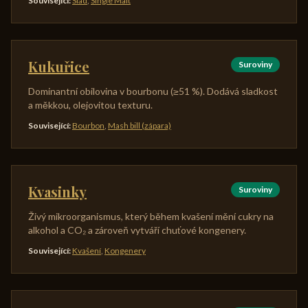
Související
:
Slad
,
Single Malt
Kukuřice
Suroviny
Dominantní obilovina v bourbonu (≥51 %). Dodává sladkost
a měkkou, olejovitou texturu.
Související
:
Bourbon
,
Mash bill (zápara)
Kvasinky
Suroviny
Živý mikroorganismus, který během kvašení mění cukry na
alkohol a CO₂ a zároveň vytváří chuťové kongenery.
Související
:
Kvašení
,
Kongenery