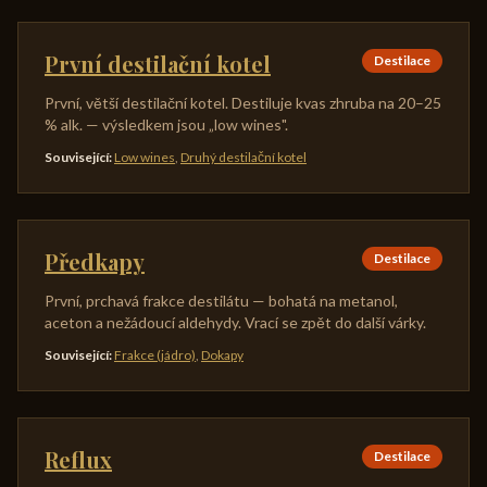
První destilační kotel
Destilace
První, větší destilační kotel. Destiluje kvas zhruba na 20–25
% alk. — výsledkem jsou „low wines".
Související
:
Low wines
,
Druhý destilační kotel
Předkapy
Destilace
První, prchavá frakce destilátu — bohatá na metanol,
aceton a nežádoucí aldehydy. Vrací se zpět do další várky.
Související
:
Frakce (jádro)
,
Dokapy
Reflux
Destilace