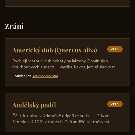
Zrání
Americký dub (Quercus alba)
Zrání
Rychleji rostoucí dub bohatý na laktony. Dominuje v
bourbonových sudech — vanilka, kokos, jemná sladkost.
Související
:
Bourbonový sud
Andělský podíl
Zrání
Část, která se každoročně odpaří ze sudu — ~2 % ve
Skotsku, až 10 % v tropech. Daň andělů za trpělivost.