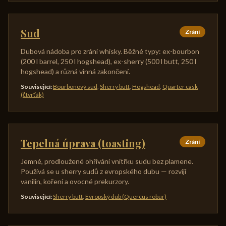
Sud
Zrání
Dubová nádoba pro zrání whisky. Běžné typy: ex-bourbon
(200 l barrel, 250 l hogshead), ex-sherry (500 l butt, 250 l
hogshead) a různá vinná zakončení.
Související
:
Bourbonový sud
,
Sherry butt
,
Hogshead
,
Quarter cask
(čtvrťák)
Tepelná úprava (toasting)
Zrání
Jemné, prodloužené ohřívání vnitřku sudu bez plamene.
Používá se u sherry sudů z evropského dubu — rozvíjí
vanilin, koření a ovocné prekurzory.
Související
:
Sherry butt
,
Evropský dub (Quercus robur)