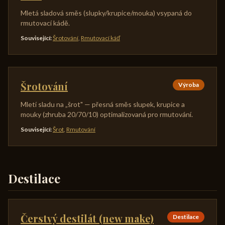
Mletá sladová směs (slupky/krupice/mouka) vsypaná do
rmutovací kádě.
Související
:
Šrotování
,
Rmutovací káď
Šrotování
Výroba
Mletí sladu na „šrot" — přesná směs slupek, krupice a
mouky (zhruba 20/70/10) optimalizovaná pro rmutování.
Související
:
Šrot
,
Rmutování
Destilace
Čerstvý destilát (new make)
Destilace