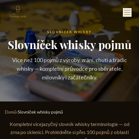
SLOVNÍČEK WHISKY
Slovníček whisky pojmů
Více než 100 pojmů z výroby, zrání, chuti a tradic
whisky — kompletní průvodce pro sběratele,
milovníky i začátečníky.
Domů
›
Slovníček whisky pojmů
Kompletní vícejazyčný slovník whisky terminologie — od
zrna po sklenici. Prohlédněte si přes 100 pojmů z oblastí