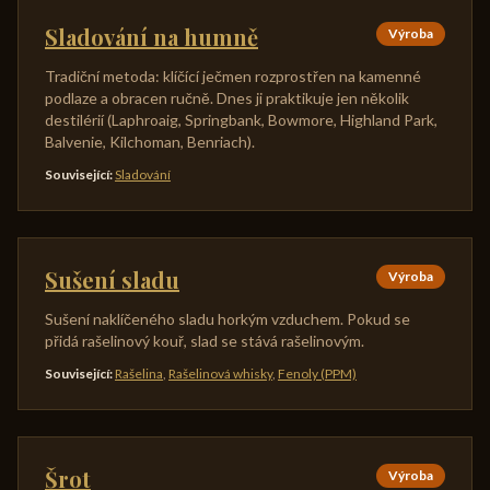
Sladování na humně
Výroba
Tradiční metoda: klíčící ječmen rozprostřen na kamenné
podlaze a obracen ručně. Dnes ji praktikuje jen několik
destilérií (Laphroaig, Springbank, Bowmore, Highland Park,
Balvenie, Kilchoman, Benriach).
Související
:
Sladování
Sušení sladu
Výroba
Sušení naklíčeného sladu horkým vzduchem. Pokud se
přidá rašelinový kouř, slad se stává rašelinovým.
Související
:
Rašelina
,
Rašelinová whisky
,
Fenoly (PPM)
Šrot
Výroba