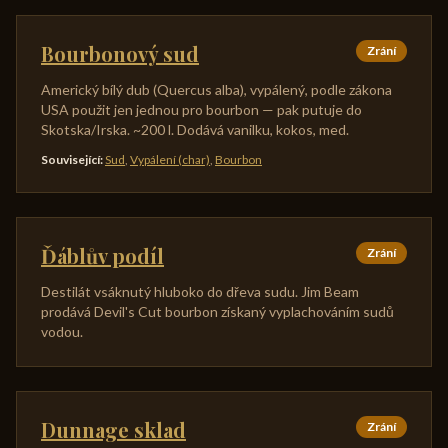
Bourbonový sud
Zrání
Americký bílý dub (Quercus alba), vypálený, podle zákona
USA použit jen jednou pro bourbon — pak putuje do
Skotska/Irska. ~200 l. Dodává vanilku, kokos, med.
Související
:
Sud
,
Vypálení (char)
,
Bourbon
Ďáblův podíl
Zrání
Destilát vsáknutý hluboko do dřeva sudu. Jim Beam
prodává Devil's Cut bourbon získaný vyplachováním sudů
vodou.
Dunnage sklad
Zrání