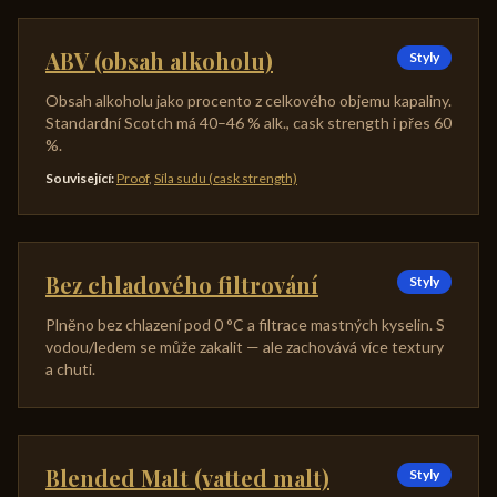
ABV (obsah alkoholu)
Styly
Obsah alkoholu jako procento z celkového objemu kapaliny.
Standardní Scotch má 40–46 % alk., cask strength i přes 60
%.
Související
:
Proof
,
Síla sudu (cask strength)
Bez chladového filtrování
Styly
Plněno bez chlazení pod 0 °C a filtrace mastných kyselin. S
vodou/ledem se může zakalit — ale zachovává více textury
a chuti.
Blended Malt (vatted malt)
Styly