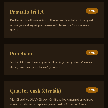
Pravidlo tří let
Zrání
Podle skotského/irského zákona se destilát smí nazývat
whisky/whiskey až po nejméně 3 letech a 1 dni zrání v
dubu.
Puncheon
Zrání
Sud ~500 l ve dvou stylech: tlustší „sherry shape" nebo
delší „machine puncheon" (z rumu).
Quarter cask (čtvrťák)
Zrání
Menší sud ~50 l. Vyšší poměr dřeva ke kapalině zrychluje
zrání. Proslavený Laphroaigem v edici Quarter Cask.