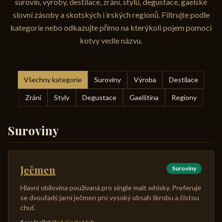
surovin, výroby, destilace, zrání, stylů, degustace, gaelské
slovní zásoby a skotských i irských regionů. Filtrujte podle
kategorie nebo odkazujte přímo na kterýkoli pojem pomocí
kotvy vedle názvu.
Všechny kategorie
Suroviny
Výroba
Destilace
Zrání
Styly
Degustace
Gaelština
Regiony
Suroviny
Ječmen
Suroviny
Hlavní obilovina používaná pro single malt whisky. Preferuje
se dvouřadý jarní ječmen pro vysoký obsah škrobu a čistou
chuť.