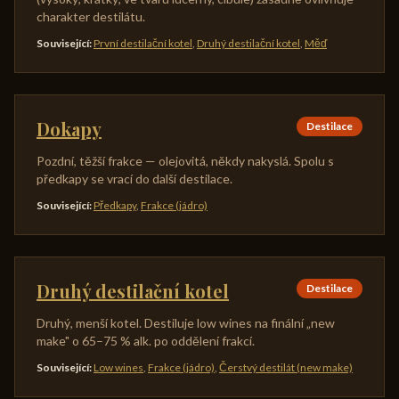
charakter destilátu.
Související
:
První destilační kotel
,
Druhý destilační kotel
,
Měď
Dokapy
Destilace
Pozdní, těžší frakce — olejovitá, někdy nakyslá. Spolu s
předkapy se vrací do další destilace.
Související
:
Předkapy
,
Frakce (jádro)
Druhý destilační kotel
Destilace
Druhý, menší kotel. Destiluje low wines na finální „new
make" o 65–75 % alk. po oddělení frakcí.
Související
:
Low wines
,
Frakce (jádro)
,
Čerstvý destilát (new make)