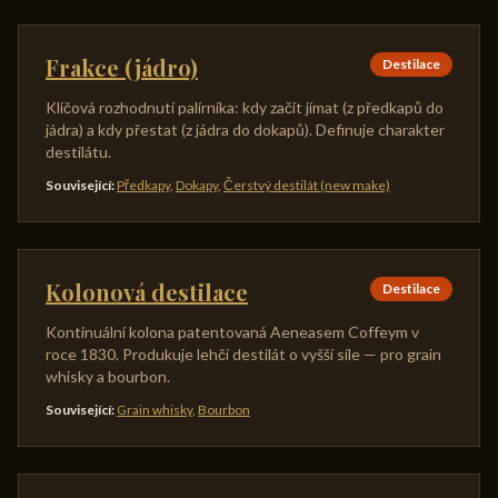
Frakce (jádro)
Destilace
Klíčová rozhodnutí palírníka: kdy začít jímat (z předkapů do
jádra) a kdy přestat (z jádra do dokapů). Definuje charakter
destilátu.
Související
:
Předkapy
,
Dokapy
,
Čerstvý destilát (new make)
Kolonová destilace
Destilace
Kontinuální kolona patentovaná Aeneasem Coffeym v
roce 1830. Produkuje lehčí destilát o vyšší síle — pro grain
whisky a bourbon.
Související
:
Grain whisky
,
Bourbon