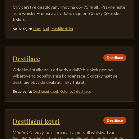
Čirý čerstvě destilovaný lihovina 65–75 % alk. Právně ještě
není whisky — musí zrát v dubu nejméně 3 roky (Skotsko,
Irsko).
Související
:
Zrání
,
Sud
,
Pravidlo tří let
Destilace
Destilace
Oddělování alkoholu od vody a dalších složek pomocí
výběrového odpařování a kondenzace. Skotský malt se
destiluje obvykle dvakrát, irský třikrát.
Související
:
Destilační kotel
,
Kolonová destilace
Destilační kotel
Destilace
Měděný šaržový kotel pro malt a pot still whisky. Tvar
(vysoký, krátký, ve tvaru lucerny, cibule) zásadně ovlivňuje