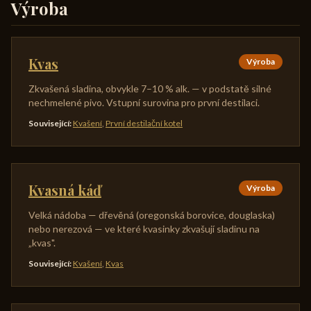
Výroba
Kvas
Výroba
Zkvašená sladina, obvykle 7–10 % alk. — v podstatě silné
nechmelené pivo. Vstupní surovina pro první destilaci.
Související
:
Kvašení
,
První destilační kotel
Kvasná káď
Výroba
Velká nádoba — dřevěná (oregonská borovice, douglaska)
nebo nerezová — ve které kvasinky zkvašují sladinu na
„kvas".
Související
:
Kvašení
,
Kvas