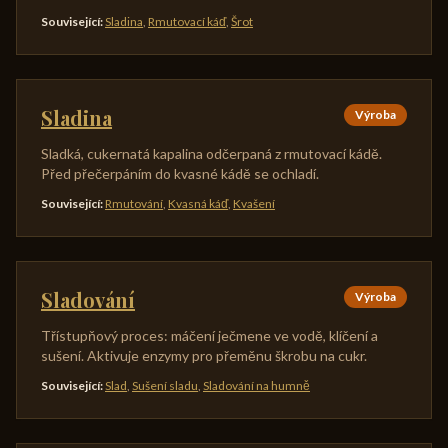
Související
:
Sladina
,
Rmutovací káď
,
Šrot
Sladina
Výroba
Sladká, cukernatá kapalina odčerpaná z rmutovací kádě.
Před přečerpáním do kvasné kádě se ochladí.
Související
:
Rmutování
,
Kvasná káď
,
Kvašení
Sladování
Výroba
Třístupňový proces: máčení ječmene ve vodě, klíčení a
sušení. Aktivuje enzymy pro přeměnu škrobu na cukr.
Související
:
Slad
,
Sušení sladu
,
Sladování na humně