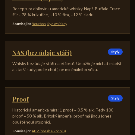
Receptura obilovin u americké whisky. Např. Buffalo Trace
#1: ~78 % kukuřice, ~10 % žita, ~12 % sladu.
Související
:
Bourbon
,
Rye whiskey
NAS (bez údaje stáří)
Styly
Whisky bez údaje stáří na etiketě. Umožňuje míchat mladší
a starší sudy podle chuti, ne minimálního věku.
Proof
Styly
Historická americká míra: 1 proof = 0,5 % alk. Tedy 100
proof = 50 % alk. Britský imperial proof má jinou (dnes
opuštěnou) stupnici.
Související
:
ABV (obsah alkoholu)