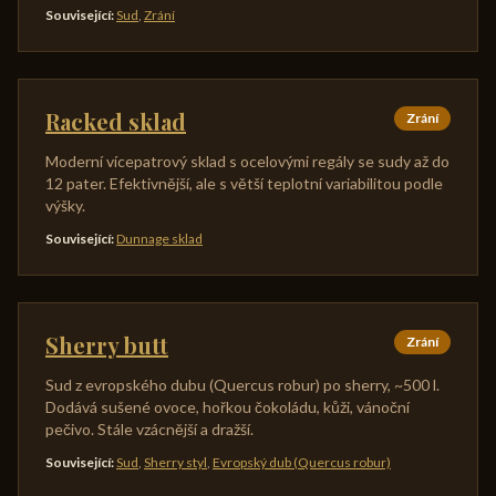
Související
:
Sud
,
Zrání
Racked sklad
Zrání
Moderní vícepatrový sklad s ocelovými regály se sudy až do
12 pater. Efektivnější, ale s větší teplotní variabilitou podle
výšky.
Související
:
Dunnage sklad
Sherry butt
Zrání
Sud z evropského dubu (Quercus robur) po sherry, ~500 l.
Dodává sušené ovoce, hořkou čokoládu, kůži, vánoční
pečivo. Stále vzácnější a dražší.
Související
:
Sud
,
Sherry styl
,
Evropský dub (Quercus robur)