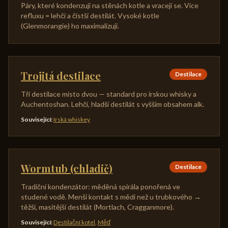
Páry, které kondenzují na stěnách kotle a vracejí se. Více
refluxu = lehčí a čistší destilát. Vysoké kotle
(Glenmorangie) ho maximalizují.
Trojitá destilace
Destilace
Tři destilace místo dvou — standard pro irskou whisky a
Auchentoshan. Lehčí, hladší destilát s vyšším obsahem alk.
Související
:
Irská whiskey
Wormtub (chladič)
Destilace
Tradiční kondenzátor: měděná spirála ponořená ve
studené vodě. Menší kontakt s mědí než u trubkového →
těžší, masitější destilát (Mortlach, Cragganmore).
Související
:
Destilační kotel
,
Měď