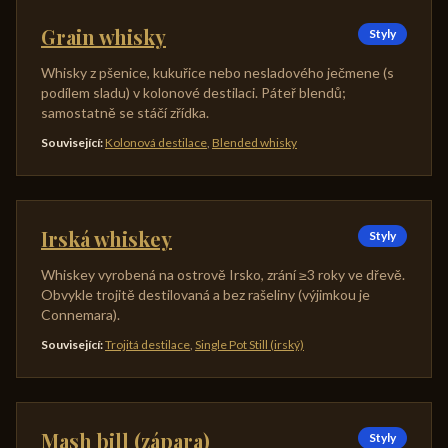
Grain whisky
Styly
Whisky z pšenice, kukuřice nebo nesladového ječmene (s
podílem sladu) v kolonové destilaci. Páteř blendů;
samostatně se stáčí zřídka.
Související
:
Kolonová destilace
,
Blended whisky
Irská whiskey
Styly
Whiskey vyrobená na ostrově Irsko, zrání ≥3 roky ve dřevě.
Obvykle trojitě destilovaná a bez rašeliny (výjimkou je
Connemara).
Související
:
Trojitá destilace
,
Single Pot Still (irský)
Mash bill (zápara)
Styly