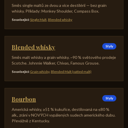
Směs single maltů ze dvou a více destilérií — bez grain
whisky. Příklady: Monkey Shoulder, Compass Box.
Související
:
Single Malt
,
Blended whisky
Blended whisky
Styly
Směs malt whisky a grain whisky. ~90 % světového prodeje
Scotche. Johnnie Walker, Chivas, Famous Grouse.
Související
:
Grain whisky
,
Blended Malt (vatted malt)
Bourbon
Styly
Americká whisky, ≥51 % kukuřice, destilovaná na ≤80 %
alk., zrání v NOVÝCH vypálených sudech amerického dubu.
Převážně z Kentucky.