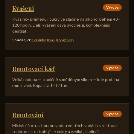
Kvašení
Výroba
Kvasinky přeměňují cukry ve sladině na alkohol během 48–
120 hodin. Delší kvašení dává ovocnější, komplexnější
destilát.
Související
:
Kvasinky
,
Kvas
,
Kongenery
Rmutovací káď
Výroba
Velká nádoba — tradičně s měděným víkem — kde probíhá
rmutování. Kapacita 1–12 tun.
Rmutování
Výroba
Míchání šrotu s horkou vodou ve třech vodách s rostoucí
teplotou — extrahují se cukry a vzniká „sladina".