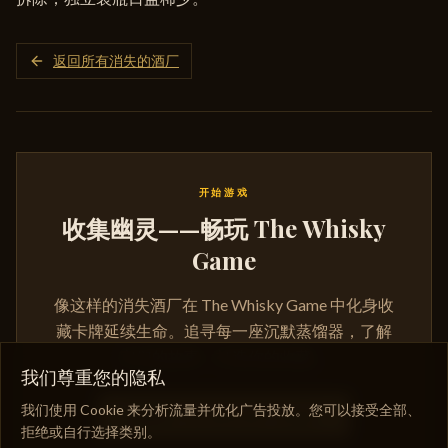
返回所有消失的酒厂
开始游戏
收集幽灵——畅玩 The Whisky
Game
像这样的消失酒厂在 The Whisky Game 中化身收
藏卡牌延续生命。追寻每一座沉默蒸馏器，了解
它们的故事，打造你的收藏。
我们尊重您的隐私
我们使用 Cookie 来分析流量并优化广告投放。您可以接受全部、
购买 THE WHISKY GAME
拒绝或自行选择类别。