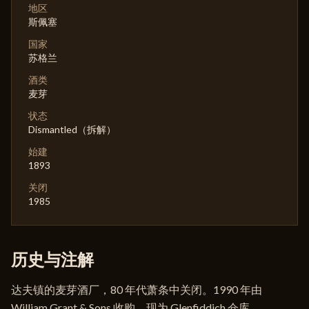
地区
斯佩塞
国家
苏格兰
酒类
麦芽
状态
Dismantled（拆解）
始建
1893
关闭
1985
历史与注解
达夫镇的麦芽酒厂，80 年代萧条中关闭。1990 年由
William Grant & Sons 收购，现为 Glenfiddich 仓库。