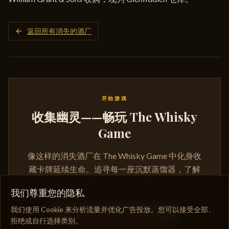
返回所有消失的酒厂
开始游戏
收集幽灵——畅玩 The Whisky
Game
像这样的消失酒厂在 The Whisky Game 中化身收
藏卡牌延续生命。追寻每一座沉默蒸馏器，了解
它们的故事，打造你的收藏。
我们尊重您的隐私
我们使用 Cookie 来分析流量并优化广告投放。您可以接受全部、
购买 THE WHISKY GAME
拒绝或自行选择类别。