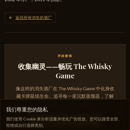
返回所有消失的酒厂
开始游戏
收集幽灵——畅玩 The Whisky
Game
像这样的消失酒厂在 The Whisky Game 中化身收
藏卡牌延续生命。追寻每一座沉默蒸馏器，了解
它们的故事，打造你的收藏。
我们尊重您的隐私
我们使用 Cookie 来分析流量并优化广告投放。您可以接受全部、
购买 THE WHISKY GAME
拒绝或自行选择类别。