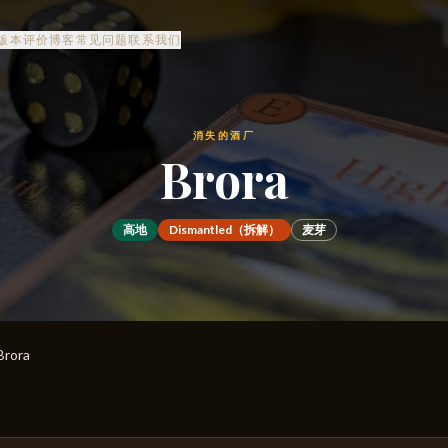
版本
评价
博客
常见问题
联系我们
消失的酒厂
Brora
高地
Dismantled（拆解）
麦芽
Brora