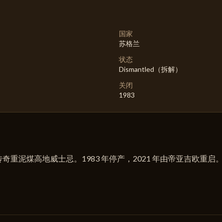
国家
苏格兰
状态
Dismantled（拆解）
关闭
1983
奇重泥煤高地威士忌。1983 年停产，2021 年由帝亚吉欧重启