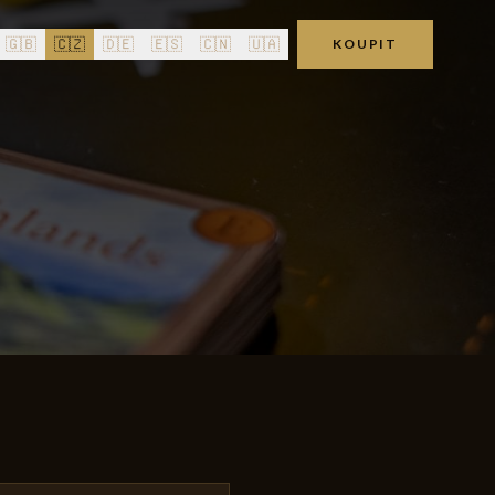
🇬🇧
🇨🇿
🇩🇪
🇪🇸
🇨🇳
🇺🇦
KOUPIT