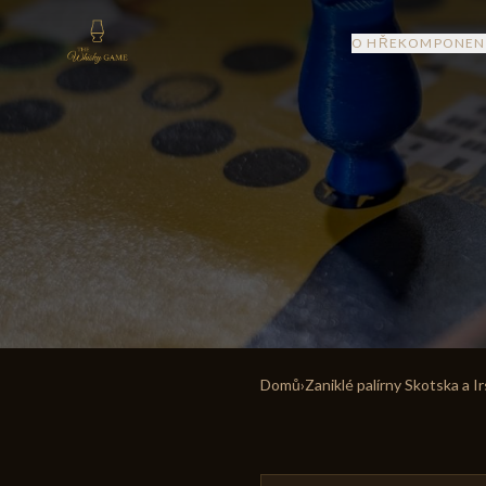
O HŘE
KOMPONEN
Domů
›
Zaniklé palírny Skotska a I