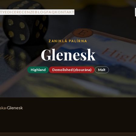
TY
EDICE
RECENZE
BLOG
FAQ
KONTAKT
ZANIKLÁ PALÍRNA
Glenesk
Highland
Demolished (zbourána)
Malt
rska
›
Glenesk