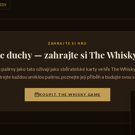
írny
ZAHRAJTE SI HRU
te duchy — zahrajte si The Whis
 palírny jako tato ožívají jako sběratelské karty ve hře The Whis
rejte každou umlklou palírnu, poznejte její příběh a budujte svou s
KOUPIT THE WHISKY GAME