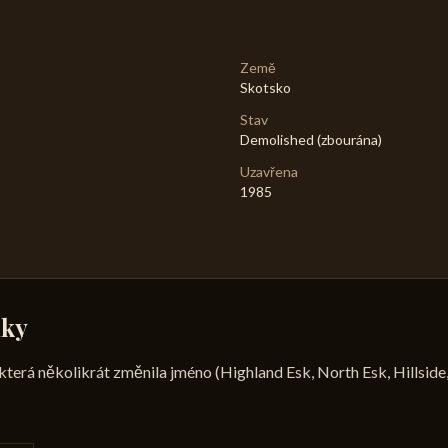
Země
Skotsko
Stav
Demolished (zbourána)
Uzavřena
1985
mky
která několikrát změnila jméno (Highland Esk, North Esk, Hillside,