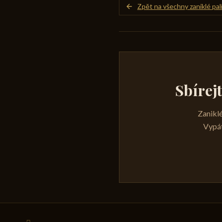
Zpět na všechny zaniklé pal
Sbírej
Zaniklé
Vypát