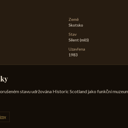
Země
Skotsko
Stav
Silent (mlčí)
Uzavřena
1983
mky
porušeném stavu udržována Historic Scotland jako funkční muzeum
írny