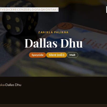
TY
EDICE
RECENZE
BLOG
FAQ
KONTAKT
ZANIKLÁ PALÍRNA
Dallas Dhu
Speyside
Silent (mlčí)
Malt
rska
›
Dallas Dhu