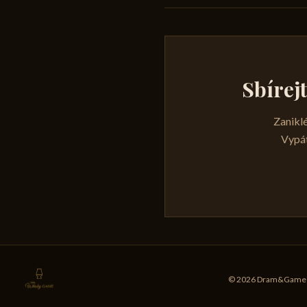
Sbírej
Zaniklé
Vypát
© 2026 Dram&Games s