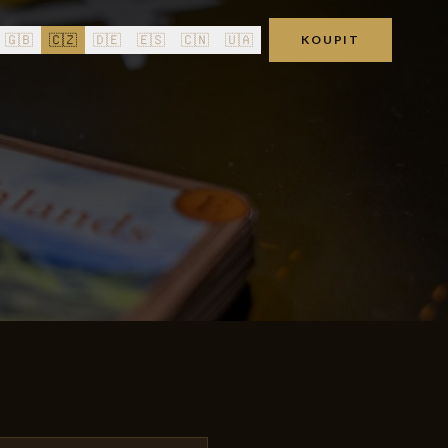
🇬🇧
🇨🇿
🇩🇪
🇪🇸
🇨🇳
🇺🇦
KOUPIT