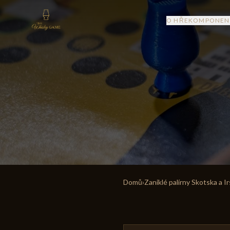
O HŘE
KOMPONEN
Domů
›
Zaniklé palírny Skotska a I