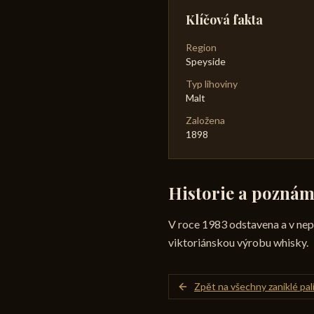
Klíčová fakta
Region
Speyside
Typ lihoviny
Malt
Založena
1898
Historie a pozná
V roce 1983 odstavena a v ne
viktoriánskou výrobu whisky.
Zpět na všechny zaniklé pal