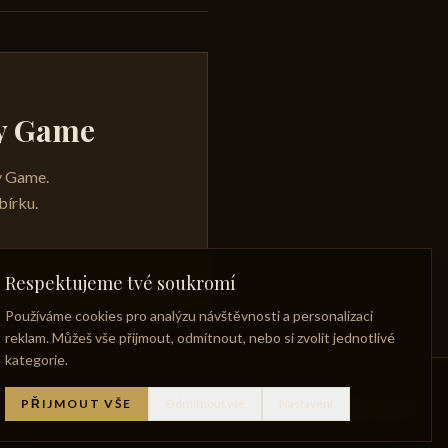
ky Game
ky Game.
bírku.
Respektujeme tvé soukromí
Používáme cookies pro analýzu návštěvnosti a personalizaci
reklam. Můžeš vše přijmout, odmítnout, nebo si zvolit jednotlivé
kategorie.
PŘIJMOUT VŠE
Odmítnout vše
Nastavení
níček whisky
Zaniklé palírny
Zásady ochrany osobních údajů
Facebook
Instagram