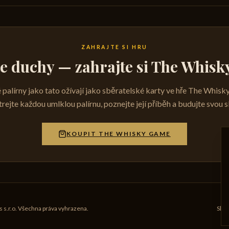
ZAHRAJTE SI HRU
te duchy — zahrajte si The Whis
 palírny jako tato ožívají jako sběratelské karty ve hře The Whis
rejte každou umlklou palírnu, poznejte její příběh a budujte svou s
KOUPIT THE WHISKY GAME
.r.o. Všechna práva vyhrazena.
Slov