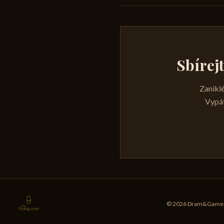
Sbírej
Zaniklé
Vypát
© 2026 Dram&Games s