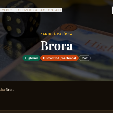
TY
EDICE
RECENZE
BLOG
FAQ
KONTAKT
ZANIKLÁ PALÍRNA
Brora
Highland
Dismantled (rozebrána)
Malt
rska
›
Brora