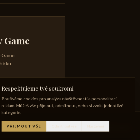
ky Game
ky Game.
bírku.
Respektujeme tvé soukromí
Používáme cookies pro analýzu návštěvnosti a personalizaci
reklam. Můžeš vše přijmout, odmítnout, nebo si zvolit jednotlivé
kategorie.
PŘIJMOUT VŠE
Odmítnout vše
Nastavení
níček whisky
Zaniklé palírny
Zásady ochrany osobních údajů
Facebook
Instagram