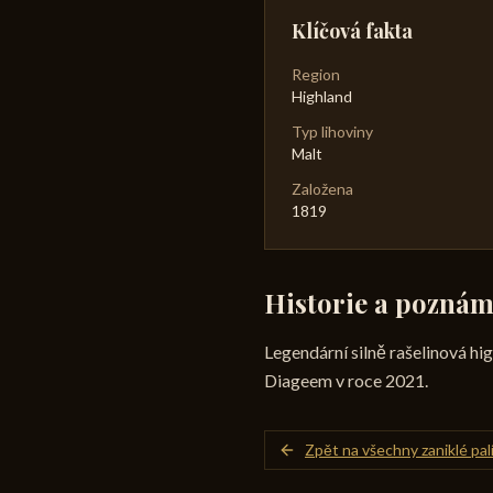
Klíčová fakta
Region
Highland
Typ lihoviny
Malt
Založena
1819
Historie a pozná
Legendární silně rašelinová h
Diageem v roce 2021.
Zpět na všechny zaniklé pal