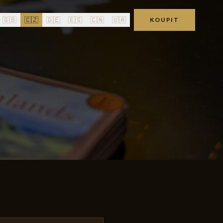
🇬🇧
🇨🇿
🇩🇪
🇪🇸
🇨🇳
🇺🇦
KOUPIT