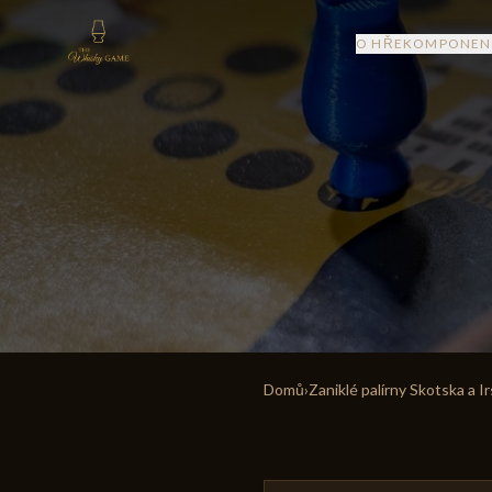
O HŘE
KOMPONEN
Domů
›
Zaniklé palírny Skotska a I