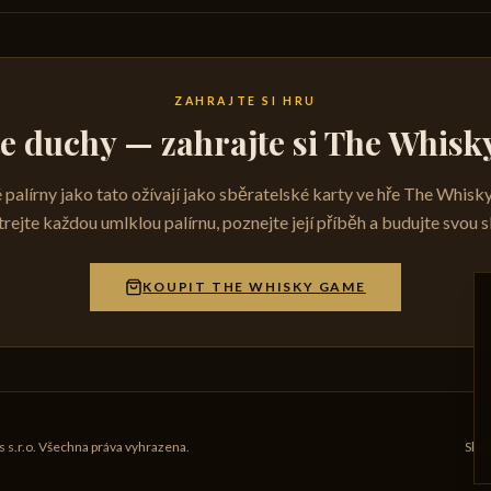
ZAHRAJTE SI HRU
te duchy — zahrajte si The Whis
 palírny jako tato ožívají jako sběratelské karty ve hře The Whis
rejte každou umlklou palírnu, poznejte její příběh a budujte svou s
KOUPIT THE WHISKY GAME
.r.o. Všechna práva vyhrazena.
Slov