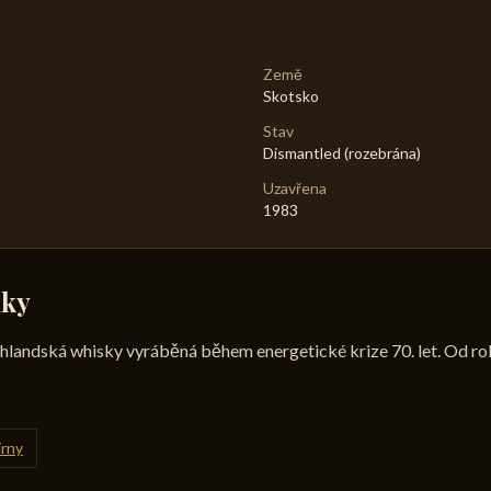
Země
Skotsko
Stav
Dismantled (rozebrána)
Uzavřena
1983
mky
ighlandská whisky vyráběná během energetické krize 70. let. Od r
írny