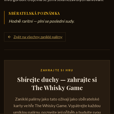
SBĚRATELSKÁ POZNÁMKA
Hodně raritní — plní se poslední sudy.
Zpět na všechny zaniklé palírny
ZAHRAJTE SI HRU
Sbírejte duchy — zahrajte si
The Whisky Game
Zaniklé palírny jako tato ožívají jako sběratelské
karty ve hře The Whisky Game. Vypátrejte každou
umlklou palírnu, poznejte její příběh a budujte svou