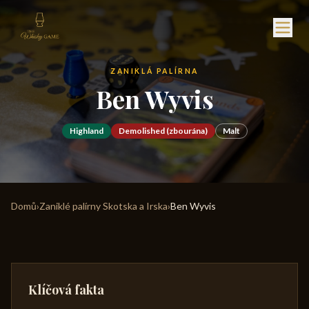
ZANIKLÁ PALÍRNA
Ben Wyvis
Highland
Demolished (zbourána)
Malt
Domů
›
Zaniklé palírny Skotska a Irska
›
Ben Wyvis
Klíčová fakta