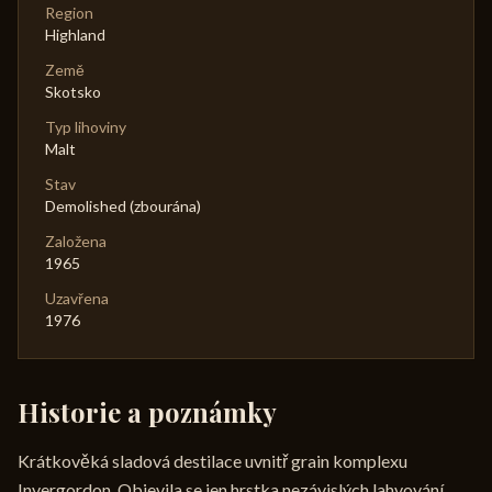
Region
Highland
Země
Skotsko
Typ lihoviny
Malt
Stav
Demolished (zbourána)
Založena
1965
Uzavřena
1976
Historie a poznámky
Krátkověká sladová destilace uvnitř grain komplexu
Invergordon. Objevila se jen hrstka nezávislých lahvování.