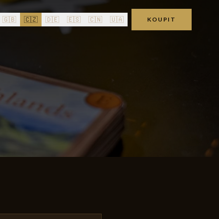
🇬🇧
🇨🇿
🇩🇪
🇪🇸
🇨🇳
🇺🇦
KOUPIT