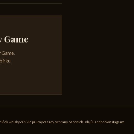
ky Game
ky Game.
bírku.
níček whisky
Zaniklé palírny
Zásady ochrany osobních údajů
Facebook
Instagram