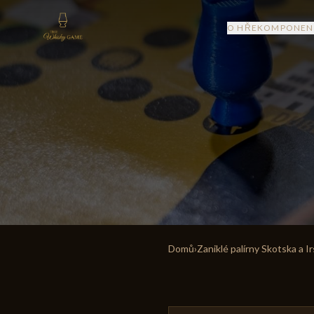
O HŘE
KOMPONEN
Domů
›
Zaniklé palírny Skotska a I