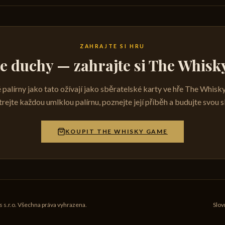
ZAHRAJTE SI HRU
te duchy — zahrajte si The Whis
 palírny jako tato ožívají jako sběratelské karty ve hře The Whis
rejte každou umlklou palírnu, poznejte její příběh a budujte svou s
KOUPIT THE WHISKY GAME
.r.o. Všechna práva vyhrazena.
Slov