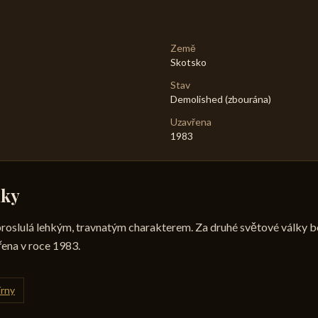
Země
Skotsko
Stav
Demolished (zbourána)
Uzavřena
1983
mky
proslulá lehkým, travnatým charakterem. Za druhé světové války 
vřena v roce 1983.
írny