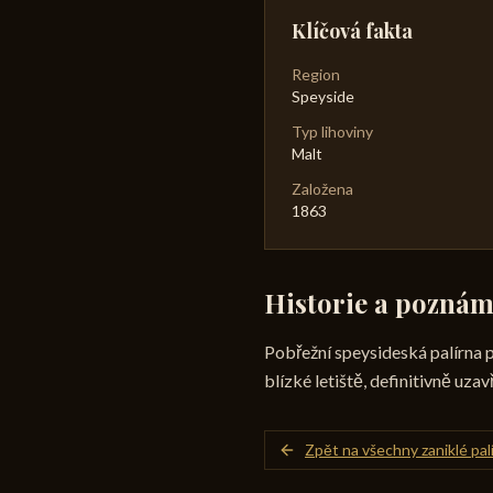
Klíčová fakta
Region
Speyside
Typ lihoviny
Malt
Založena
1863
Historie a pozná
Pobřežní speysideská palírna 
blízké letiště, definitivně uza
Zpět na všechny zaniklé pal