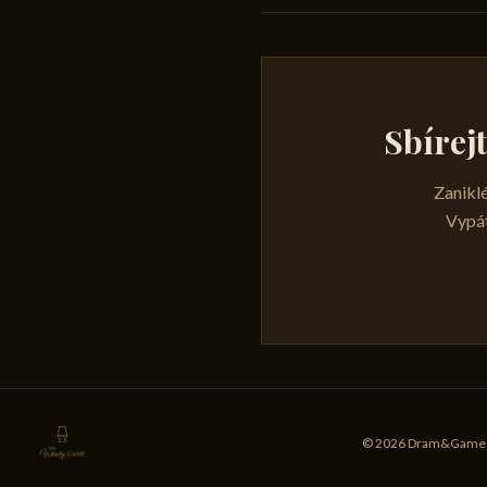
Sbírej
Zaniklé
Vypát
© 2026 Dram&Games s